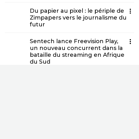
Du papier au pixel : le périple de
Zimpapers vers le journalisme du
futur
Sentech lance Freevision Play,
un nouveau concurrent dans la
bataille du streaming en Afrique
du Sud
ProPublica décroche son
septième prix Pulitzer pour avoir
révélé des manquements
éthiques à la Cour suprême
DAECH imite CNN et Al Jazeera
dans une campagne de
désinformation sophistiquée sur
YouTube